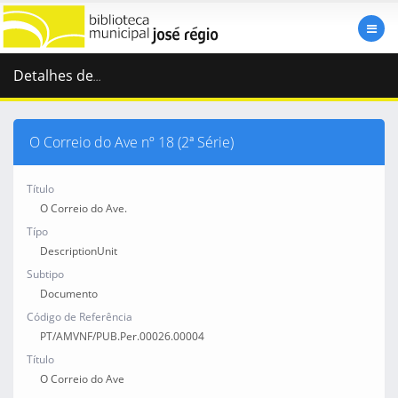
Detalhes de
...
O Correio do Ave nº 18 (2ª Série)
Título
O Correio do Ave.
Típo
DescriptionUnit
Subtipo
Documento
Código de Referência
PT/AMVNF/PUB.Per.00026.00004
Título
O Correio do Ave