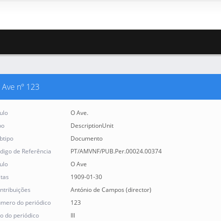
 Ave nº 123
tulo
O Ave.
po
DescriptionUnit
btipo
Documento
digo de Referência
PT/AMVNF/PUB.Per.00024.00374
tulo
O Ave
tas
1909-01-30
ntribuições
António de Campos (director)
mero do periódico
123
o do periódico
III