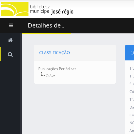
Detalhes de
...
O
CLASSIFICAÇÃO
Tí
Publicações Periódicas
O Ave
Tí
Su
Có
Tí
Da
Co
Nú
An