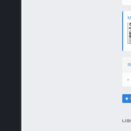
M
R
V