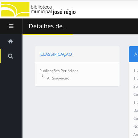
Detalhes de
...
A
CLASSIFICAÇÃO
Tí
Publicações Periódicas
A Renovação
Tí
Su
Có
Tí
Da
Co
Nú
An