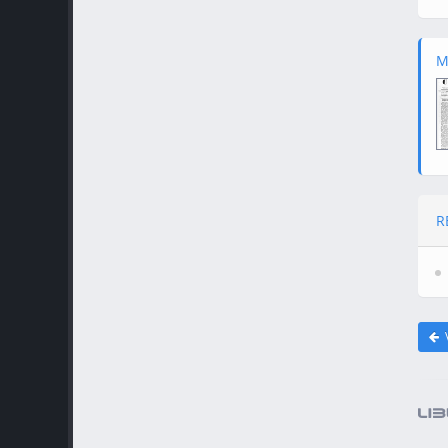
M
R
V