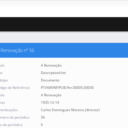
 Renovação nº 56
tulo
A Renovação.
po
DescriptionUnit
btipo
Documento
digo de Referência
PT/AMVNF/PUB.Per.00005.00030
tulo
A Renovação
tas
1935-12-14
ntribuições
Carlos Domingues Moreira (director)
mero do periódico
56
o do periódico
II