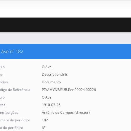
 Ave nº 182
tulo
O Ave.
po
DescriptionUnit
btipo
Documento
digo de Referência
PT/AMVNF/PUB.Per.00024.00226
tulo
O Ave
tas
1910-03-26
ntribuições
António de Campos (director)
mero do periódico
182
o do periódico
IV