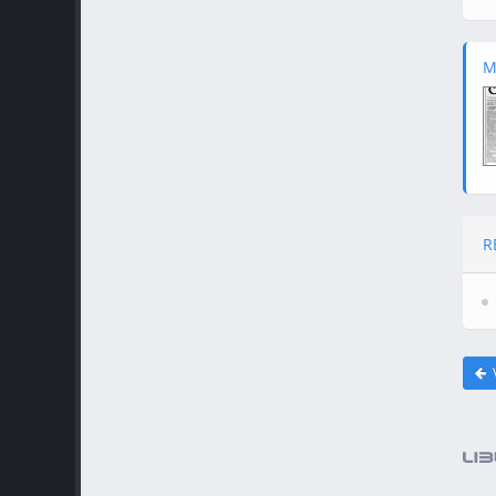
M
R
V