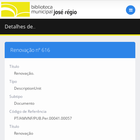
Detalhes de
...
Renovação nº 616
Título
Renovação.
Típo
DescriptionUnit
Subtipo
Documento
Código de Referência
PT/AMVNF/PUB.Per.00041.00057
Título
Renovação