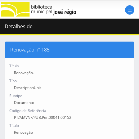
Detalhes de
...
Renovação nº 185
Título
Renovação.
Típo
DescriptionUnit
Subtipo
Documento
Código de Referência
PT/AMVNF/PUB.Per.00041.00152
Título
Renovação