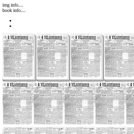
img info....
book info....