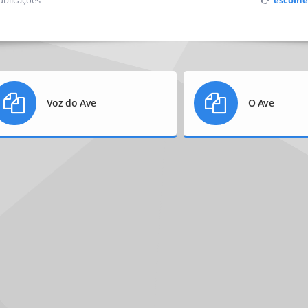
blicações
escolhe
Voz do Ave
O Ave