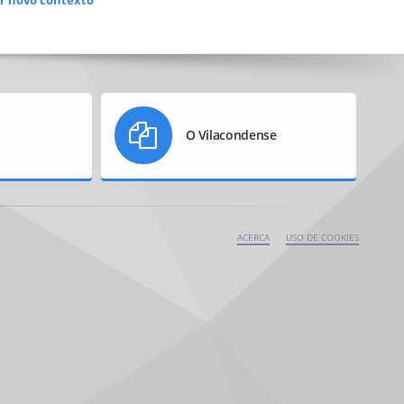
r novo contexto
O Vilacondense
ACERCA
USO DE COOKIES