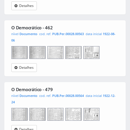
Detalhes
O
0001
0002
0003
0004
Democrático
O Democrático - 462
nível
Documento
cod. ref.
PUB.Per.00028.00563
data inicial
1922-08-
06
Detalhes
O
0001
0002
0003
0004
Democrático
O Democrático - 479
nível
Documento
cod. ref.
PUB.Per.00028.00564
data inicial
1922-12-
24
Detalhes