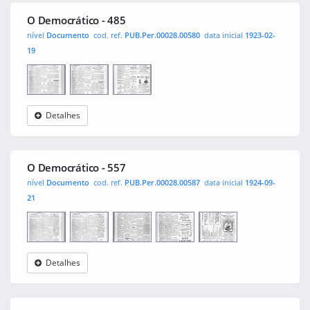
O Democrático - 485
nível
Documento
cod. ref.
PUB.Per.00028.00580
data inicial
1923-02-
19
Detalhes
O
0001
0002
Democrático
O Democrático - 557
nível
Documento
cod. ref.
PUB.Per.00028.00587
data inicial
1924-09-
21
Detalhes
O
0001
0002
0003
0004
Democrático