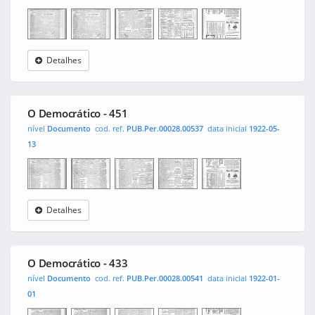
Detalhes
O
0001
0002
0003
0004
Democrático
O Democrático - 451
nível
Documento
cod. ref.
PUB.Per.00028.00537
data inicial
1922-05-
13
Detalhes
O
0001
0002
0003
0004
Democrático
O Democrático - 433
nível
Documento
cod. ref.
PUB.Per.00028.00541
data inicial
1922-01-
01