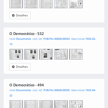
Detalhes
O
0001
0002
0003
0004
Democrático
O Democrático - 532
nível
Documento
cod. ref.
PUB.Per.00028.00543
data inicial
1924-02-
13
Detalhes
O
0001
0002
0003
0004
Democrático
O Democrático - 494
nível
Documento
cod. ref.
PUB.Per.00028.00555
data inicial
1923-04-
22