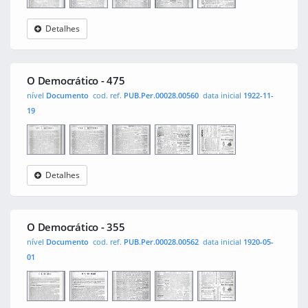
Detalhes
O
0001
0002
0003
0004
Democrático
O Democrático - 475
nível
Documento
cod. ref.
PUB.Per.00028.00560
data inicial
1922-11-
19
Detalhes
O
0001
0002
0003
0004
Democrático
O Democrático - 355
nível
Documento
cod. ref.
PUB.Per.00028.00562
data inicial
1920-05-
01