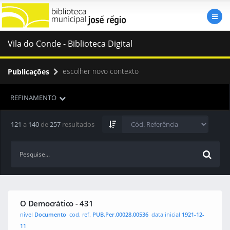
Vila do Conde - Biblioteca Digital
escolher novo contexto
Publicações
REFINAMENTO
121
a
140
de
257
resultados
O Democrático - 431
nível
Documento
cod. ref.
PUB.Per.00028.00536
data inicial
1921-12-
11