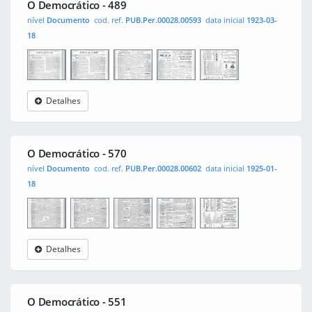
O Democrático - 489
nível
Documento
cod. ref.
PUB.Per.00028.00593
data inicial
1923-03-
18
Detalhes
O
0001
0002
0003
0004
Democrático
O Democrático - 570
nível
Documento
cod. ref.
PUB.Per.00028.00602
data inicial
1925-01-
18
Detalhes
O
0001
0002
0003
0004
Democrático
O Democrático - 551