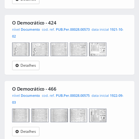
O
0001
0002
0003
0004
Democrático
O Democrático - 424
nível
Documento
cod. ref.
PUB.Per.00028.00573
data inicial
1921-10-
02
Detalhes
O
0001
0002
0003
0004
Democrático
O Democrático - 466
nível
Documento
cod. ref.
PUB.Per.00028.00575
data inicial
1922-09-
03
Detalhes
O
0001
0002
0003
0004