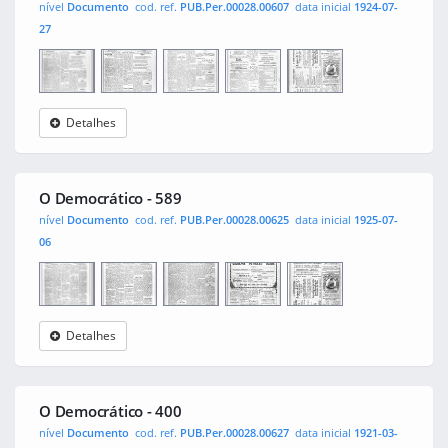
nível
Documento
cod. ref.
PUB.Per.00028.00607
data inicial
1924-07-
27
Detalhes
O
0001
0002
0003
0004
Democrático
O Democrático - 589
nível
Documento
cod. ref.
PUB.Per.00028.00625
data inicial
1925-07-
06
Detalhes
O
0001
0002
0003
0004
Democrático
O Democrático - 400
nível
Documento
cod. ref.
PUB.Per.00028.00627
data inicial
1921-03-