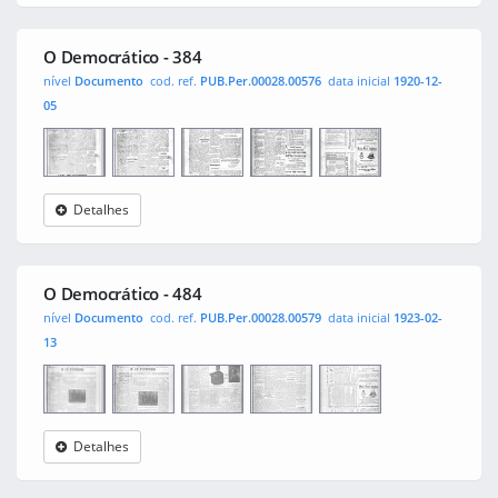
Democrático
O Democrático - 384
nível
Documento
cod. ref.
PUB.Per.00028.00576
data inicial
1920-12-
05
Detalhes
O
0001
0002
0003
0004
Democrático
O Democrático - 484
nível
Documento
cod. ref.
PUB.Per.00028.00579
data inicial
1923-02-
13
Detalhes
O
0001
0002
0003
0004
Democrático