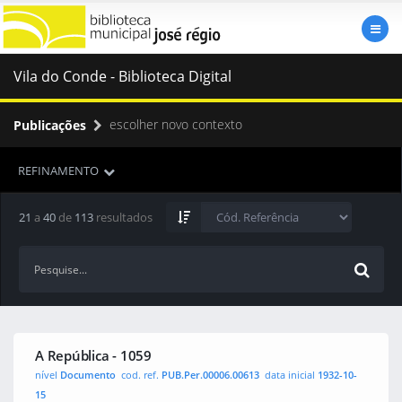
Vila do Conde - Biblioteca Digital
escolher novo contexto
Publicações
REFINAMENTO
21
a
40
de
113
resultados
A República - 1059
nível
Documento
cod. ref.
PUB.Per.00006.00613
data inicial
1932-10-
15