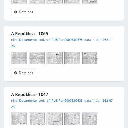
Detalhes
A
0001
0002
0003
0004
República
A República - 1065
nível
Documento
cod. ref.
PUB.Per.00006.00675
data inicial
1932-11-
26
Detalhes
A
0001
0002
0003
0004
República
A República - 1047
nível
Documento
cod. ref.
PUB.Per.00006.00685
data inicial
1932-07-
23