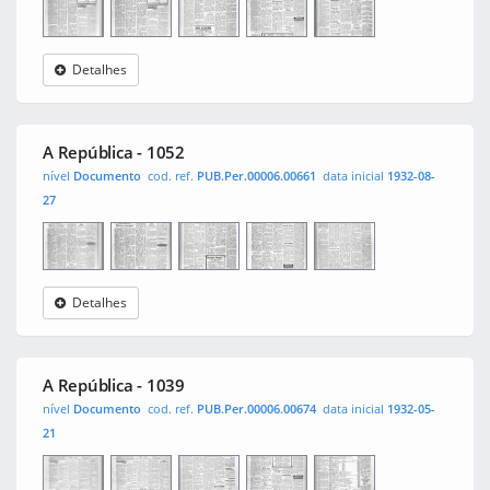
Detalhes
A
0001
0002
0003
0004
República
A República - 1052
nível
Documento
cod. ref.
PUB.Per.00006.00661
data inicial
1932-08-
27
Detalhes
A
0001
0002
0003
0004
República
A República - 1039
nível
Documento
cod. ref.
PUB.Per.00006.00674
data inicial
1932-05-
21