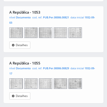
República
A República - 1053
nível
Documento
cod. ref.
PUB.Per.00006.00821
data inicial
1932-09-
03
Detalhes
A
0001
0002
0003
0004
República
A República - 1055
nível
Documento
cod. ref.
PUB.Per.00006.00829
data inicial
1932-09-
17
Detalhes
A
0001
0002
0003
0004
República