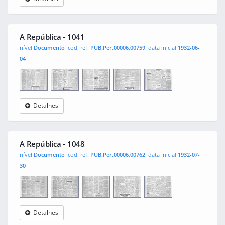
A
0001
0002
0003
0004
República
A República - 1041
nível
Documento
cod. ref.
PUB.Per.00006.00759
data inicial
1932-06-
04
Detalhes
A
0001
0002
0003
0004
República
A República - 1048
nível
Documento
cod. ref.
PUB.Per.00006.00762
data inicial
1932-07-
30
Detalhes
A
0001
0002
0003
0004