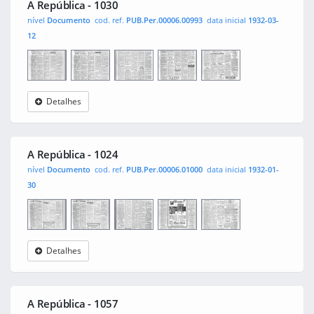
A República - 1030
nível
Documento
cod. ref.
PUB.Per.00006.00993
data inicial
1932-03-
12
Detalhes
A
0001
0002
0003
0004
República
A República - 1024
nível
Documento
cod. ref.
PUB.Per.00006.01000
data inicial
1932-01-
30
Detalhes
A
0001
0002
0003
0004
República
A República - 1057