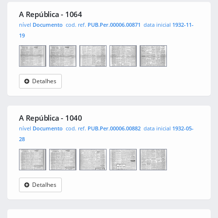
A República - 1064
nível
Documento
cod. ref.
PUB.Per.00006.00871
data inicial
1932-11-
19
Detalhes
A
0001
0002
0003
0004
República
A República - 1040
nível
Documento
cod. ref.
PUB.Per.00006.00882
data inicial
1932-05-
28
Detalhes
A
0001
0002
0003
0004
República