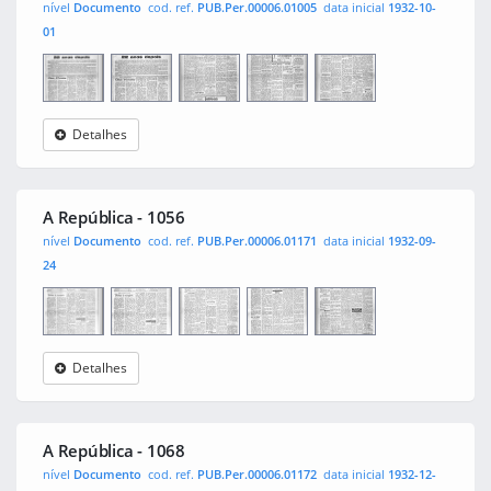
nível
Documento
cod. ref.
PUB.Per.00006.01005
data inicial
1932-10-
01
Detalhes
A
0001
0002
0003
0004
República
A República - 1056
nível
Documento
cod. ref.
PUB.Per.00006.01171
data inicial
1932-09-
24
Detalhes
A
0001
0002
0003
0004
República
A República - 1068
nível
Documento
cod. ref.
PUB.Per.00006.01172
data inicial
1932-12-