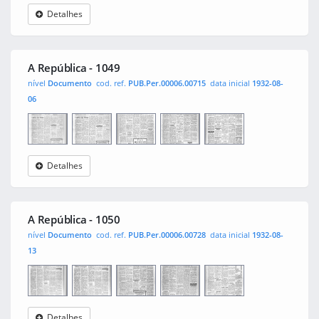
Detalhes
A
0001
0002
0003
0004
República
A República - 1049
nível
Documento
cod. ref.
PUB.Per.00006.00715
data inicial
1932-08-
06
Detalhes
A
0001
0002
0003
0004
República
A República - 1050
nível
Documento
cod. ref.
PUB.Per.00006.00728
data inicial
1932-08-
13
Detalhes