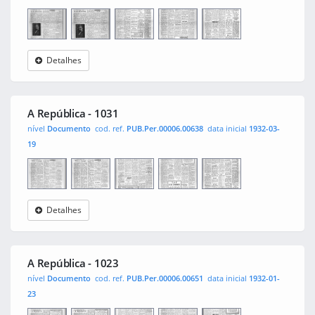
Detalhes
A
0001
0002
0003
0004
República
A República - 1031
nível
Documento
cod. ref.
PUB.Per.00006.00638
data inicial
1932-03-
19
Detalhes
A
0001
0002
0003
0004
República
A República - 1023
nível
Documento
cod. ref.
PUB.Per.00006.00651
data inicial
1932-01-
23