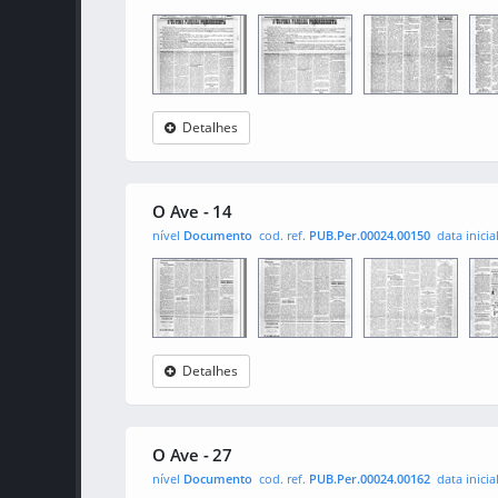
Detalhes
O Ave
0001
0002
000
O Ave - 14
nível
Documento
cod. ref.
PUB.Per.00024.00150
data inicia
Detalhes
O Ave
0001
0002
000
O Ave - 27
nível
Documento
cod. ref.
PUB.Per.00024.00162
data inicia