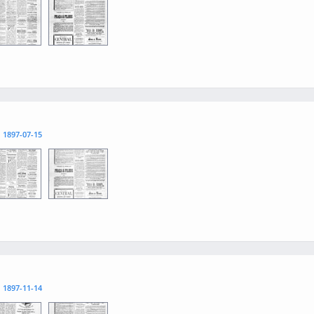
3
0004
l
1897-07-15
3
0004
l
1897-11-14