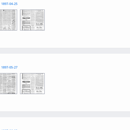
l
1897-04-25
3
0004
l
1897-05-27
3
0004