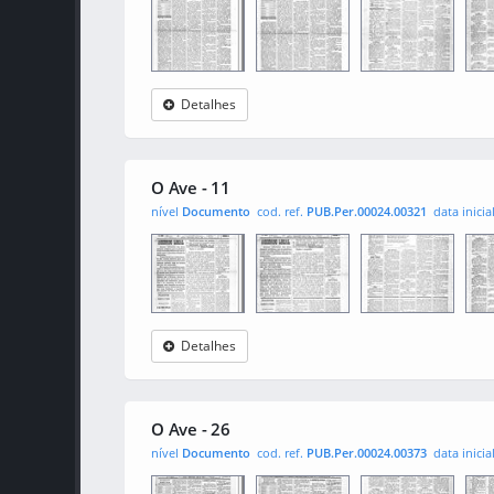
Detalhes
O Ave
0001
0002
000
O Ave - 11
nível
Documento
cod. ref.
PUB.Per.00024.00321
data inicia
Detalhes
O Ave
0001
0002
000
O Ave - 26
nível
Documento
cod. ref.
PUB.Per.00024.00373
data inicia