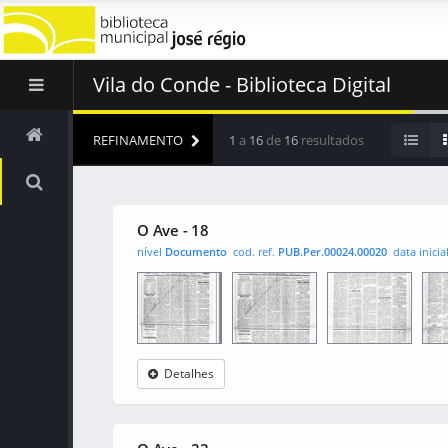
Vila do Conde - Biblioteca Digital
REFINAMENTO
1
a
16
de
16
resultados
O Ave - 18
nível
Documento
cod. ref.
PUB.Per.00024.00020
data inicia
Detalhes
O Ave
0001
0002
000