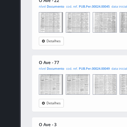
O Ave - 22
nível
Documento
cod. ref.
PUB.Per.00024.00045
data inicia
Detalhes
O Ave
0001
0002
000
O Ave - 77
nível
Documento
cod. ref.
PUB.Per.00024.00049
data inicia
Detalhes
O Ave
0001
0002
000
O Ave - 3