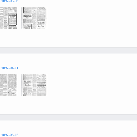
l
1897-06-03
3
0004
l
1897-04-11
3
0004
l
1897-05-16