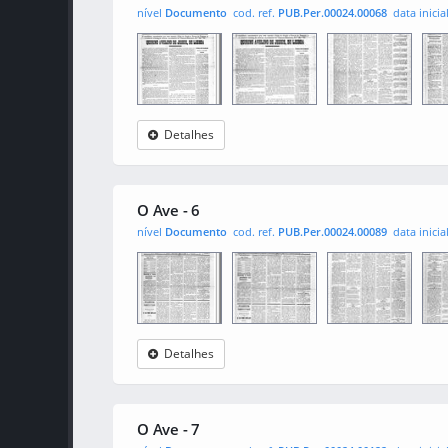
nível
Documento
cod. ref.
PUB.Per.00024.00068
data inicia
Detalhes
O Ave
0001
0002
000
O Ave - 6
nível
Documento
cod. ref.
PUB.Per.00024.00089
data inicia
Detalhes
O Ave
0001
0002
000
O Ave - 7