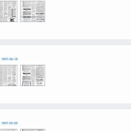
3
0004
l
1897-06-18
3
0004
l
1897-05-09