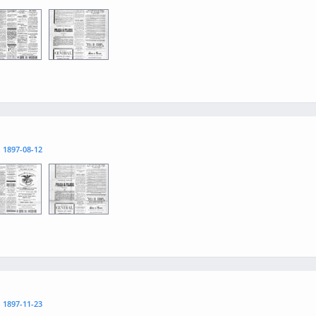
3
0004
l
1897-08-12
3
0004
l
1897-11-23