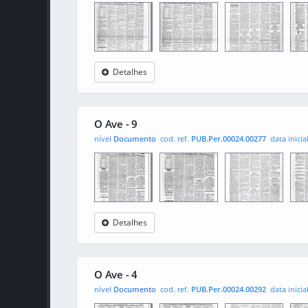
Detalhes
O Ave
0001
0002
000
O Ave - 9
nível
Documento
cod. ref.
PUB.Per.00024.00277
data inicia
Detalhes
O Ave
0001
0002
000
O Ave - 4
nível
Documento
cod. ref.
PUB.Per.00024.00292
data inicia