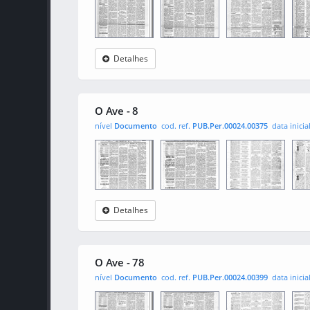
Detalhes
O Ave
0001
0002
000
O Ave - 8
nível
Documento
cod. ref.
PUB.Per.00024.00375
data inicia
Detalhes
O Ave
0001
0002
000
O Ave - 78
nível
Documento
cod. ref.
PUB.Per.00024.00399
data inicia