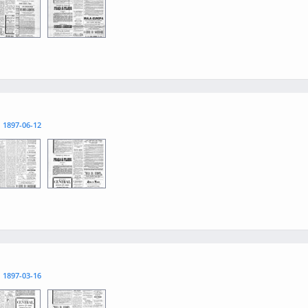
3
0004
l
1897-06-12
3
0004
l
1897-03-16