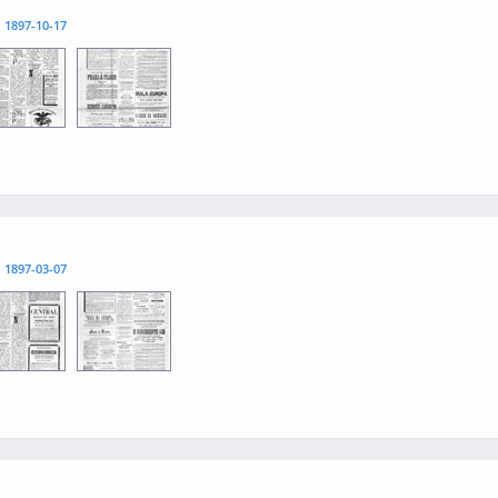
l
1897-10-17
3
0004
l
1897-03-07
3
0004