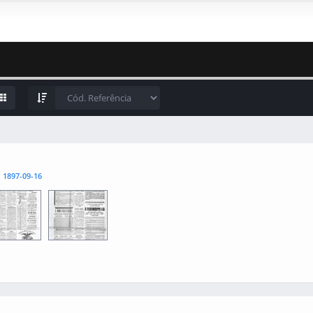
l
1897-09-16
3
0004