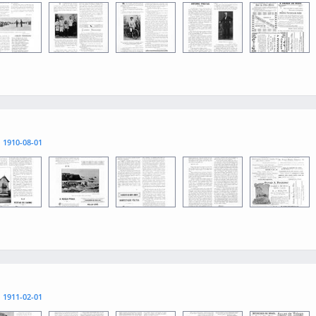
1
0013
0015
0012
0014
l
1910-08-01
1
0013
0015
0012
0014
l
1911-02-01