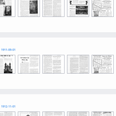
1
0013
0015
0012
0014
l
1911-09-01
1
0013
0015
0012
0014
l
1912-11-01