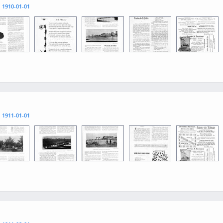
l
1910-01-01
1
0013
0015
0012
0014
l
1911-01-01
1
0013
0015
0012
0014