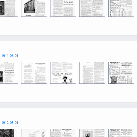
1
0013
0015
0012
0014
l
1911-06-01
1
0013
0015
0012
0014
l
1912-03-01