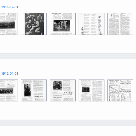
l
1911-12-01
0012
0013
0015
1
0014
l
1912-04-01
1
0013
0015
0012
0014