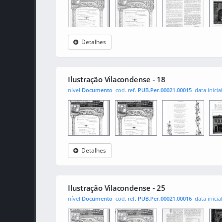
Detalhes
Ilustração
0001
001
0010
Vilacondense
Ilustração Vilacondense - 18
nível
Documento
cod. ref.
PUB.Per.00021.00015
data inicia
Detalhes
Ilustração
0001
001
0010
Vilacondense
Ilustração Vilacondense - 25
nível
Documento
cod. ref.
PUB.Per.00021.00016
data inicia