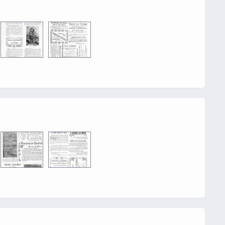
0017
0016
0016
0002