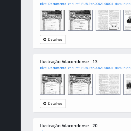
nível
Documento
cod. ref.
PUB.Per.00021.00004
data inicia
Detalhes
Ilustração
0001
001
0010
Vilacondense
Ilustração Vilacondense - 13
nível
Documento
cod. ref.
PUB.Per.00021.00005
data inicia
Detalhes
Ilustração
0001
001
0010
Vilacondense
Ilustração Vilacondense - 20