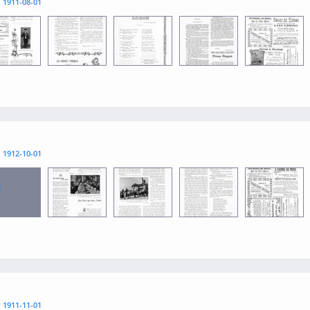
l
1911-08-01
1
0013
0015
0012
0014
l
1912-10-01
1
0013
0015
0012
0014
l
1911-11-01