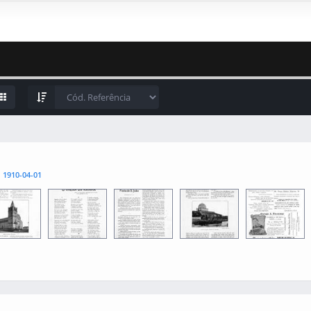
l
1910-04-01
1
0013
0015
0012
0014