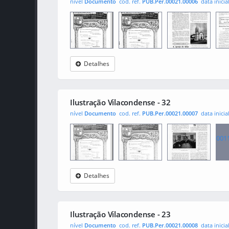
nível
Documento
cod. ref.
PUB.Per.00021.00006
data inicia
Detalhes
Ilustração
0001
001
0010
Vilacondense
Ilustração Vilacondense - 32
nível
Documento
cod. ref.
PUB.Per.00021.00007
data inicia
001
Detalhes
Ilustração
0001
0010
Vilacondense
Ilustração Vilacondense - 23
nível
Documento
cod. ref.
PUB.Per.00021.00008
data inicia