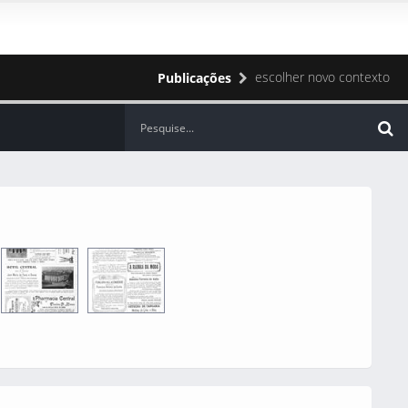
escolher novo contexto
Publicações
0016
0002