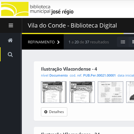
Vila do Conde - Biblioteca Digital
REFINAMENTO
1
a
20
de
37
resultados
Ilustração Vilacondense - 4
nível
Documento
cod. ref.
PUB.Per.00021.00001
data inicia
Detalhes
Ilustração
0001
001
0010
Vilacondense