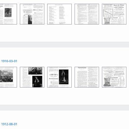
1
0013
0015
0012
0014
l
1910-03-01
1
0013
0015
0012
0014
l
1912-08-01