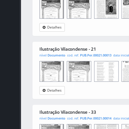
Detalhes
Ilustração
0001
001
0010
Vilacondense
Ilustração Vilacondense - 21
nível
Documento
cod. ref.
PUB.Per.00021.00013
data inicia
Detalhes
Ilustração
0001
001
0010
Vilacondense
Ilustração Vilacondense - 33
nível
Documento
cod. ref.
PUB.Per.00021.00014
data inicia