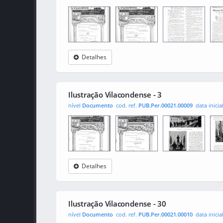
Detalhes
Ilustração
0001
001
0010
Vilacondense
Ilustração Vilacondense - 3
nível
Documento
cod. ref.
PUB.Per.00021.00009
data inicia
Detalhes
Ilustração
0001
001
0010
Vilacondense
Ilustração Vilacondense - 30
nível
Documento
cod. ref.
PUB.Per.00021.00010
data inicia