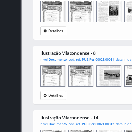
Detalhes
Ilustração
0001
001
0010
Vilacondense
Ilustração Vilacondense - 8
nível
Documento
cod. ref.
PUB.Per.00021.00011
data inicia
Detalhes
Ilustração
0001
001
0010
Vilacondense
Ilustração Vilacondense - 14
nível
Documento
cod. ref.
PUB.Per.00021.00012
data inicia