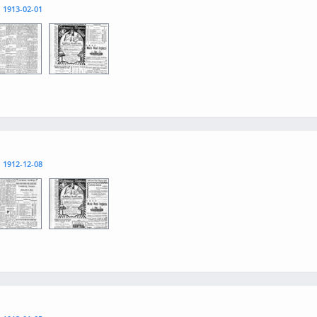
l
1913-02-01
3
0004
l
1912-12-08
3
0004