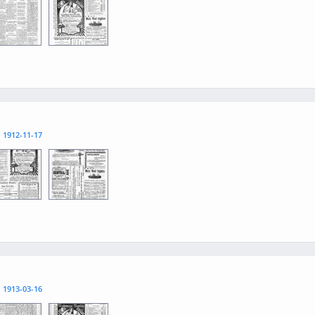
3
0004
l
1912-11-17
3
0004
l
1913-03-16