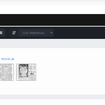
l
1913-01-26
3
0004