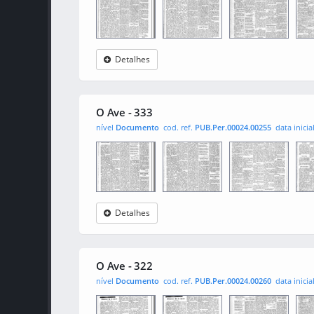
Detalhes
O Ave
0001
0002
000
O Ave - 333
nível
Documento
cod. ref.
PUB.Per.00024.00255
data inicia
Detalhes
O Ave
0001
0002
000
O Ave - 322
nível
Documento
cod. ref.
PUB.Per.00024.00260
data inicia