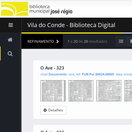
Vila do Conde - Biblioteca Digital
REFINAMENTO
1
a
20
de
28
resultados
O Ave - 323
nível
Documento
cod. ref.
PUB.Per.00024.00005
data inicia
Detalhes
O Ave
0001
0002
000