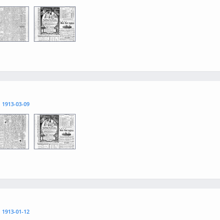
3
0004
l
1913-03-09
3
0004
l
1913-01-12