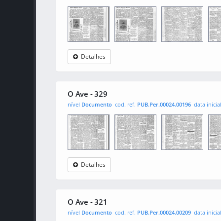
Detalhes
O Ave
0001
0002
000
O Ave - 329
nível
Documento
cod. ref.
PUB.Per.00024.00196
data inicia
Detalhes
O Ave
0001
0002
000
O Ave - 321
nível
Documento
cod. ref.
PUB.Per.00024.00209
data inicia