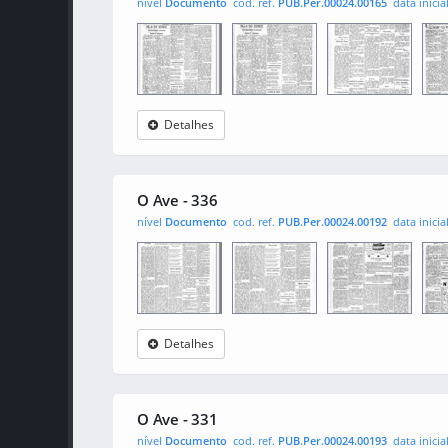
nível
Documento
cod. ref.
PUB.Per.00024.00165
data inicia
Detalhes
O Ave
0001
0002
000
O Ave - 336
nível
Documento
cod. ref.
PUB.Per.00024.00192
data inicia
Detalhes
O Ave
0001
0002
000
O Ave - 331
nível
Documento
cod. ref.
PUB.Per.00024.00193
data inicia