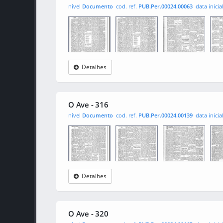
nível
Documento
cod. ref.
PUB.Per.00024.00063
data inicia
Detalhes
O Ave
0001
0002
000
O Ave - 316
nível
Documento
cod. ref.
PUB.Per.00024.00139
data inicia
Detalhes
O Ave
0001
0002
000
O Ave - 320