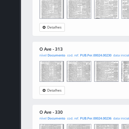
Detalhes
O Ave
0001
0002
000
O Ave - 313
nível
Documento
cod. ref.
PUB.Per.00024.00230
data inicia
Detalhes
O Ave
0001
0002
000
O Ave - 330
nível
Documento
cod. ref.
PUB.Per.00024.00236
data inicia