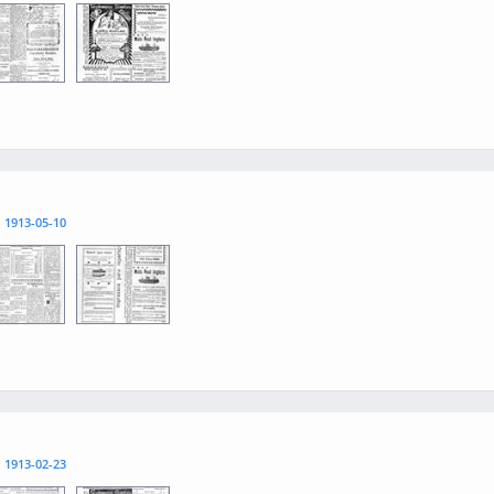
3
0004
l
1913-05-10
3
0004
l
1913-02-23