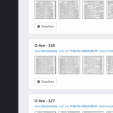
Detalhes
O Ave
0001
0002
000
O Ave - 338
nível
Documento
cod. ref.
PUB.Per.00024.00210
data inicia
Detalhes
O Ave
0001
0002
000
O Ave - 327
nível
Documento
cod. ref.
PUB.Per.00024.00221
data inicia