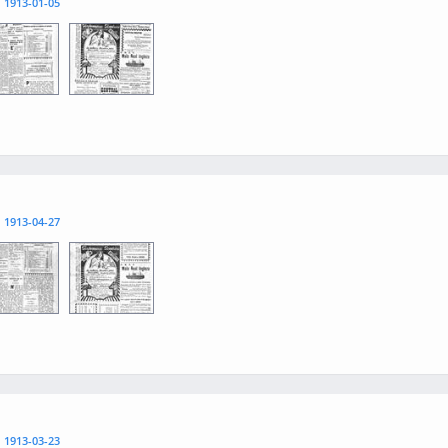
l
1913-01-05
3
0004
l
1913-04-27
3
0004
l
1913-03-23