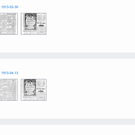
l
1913-03-30
3
0004
l
1913-04-13
3
0004