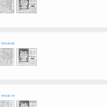
3
0004
l
1913-04-06
3
0004
l
1913-01-19