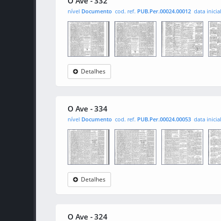
O Ave - 332
nível
Documento
cod. ref.
PUB.Per.00024.00012
data inicia
Detalhes
O Ave
0001
0002
000
O Ave - 334
nível
Documento
cod. ref.
PUB.Per.00024.00053
data inicia
Detalhes
O Ave
0001
0002
000
O Ave - 324