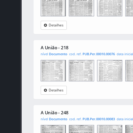
Detalhes
A União
0001
0002
000
A União - 218
nível
Documento
cod. ref.
PUB.Per.00010.00076
data inicia
Detalhes
A União
0001
0002
000
A União - 248
nível
Documento
cod. ref.
PUB.Per.00010.00083
data inicia