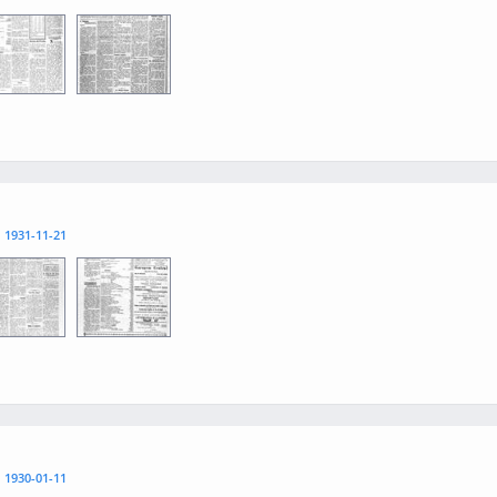
3
0004
l
1931-11-21
3
0004
l
1930-01-11