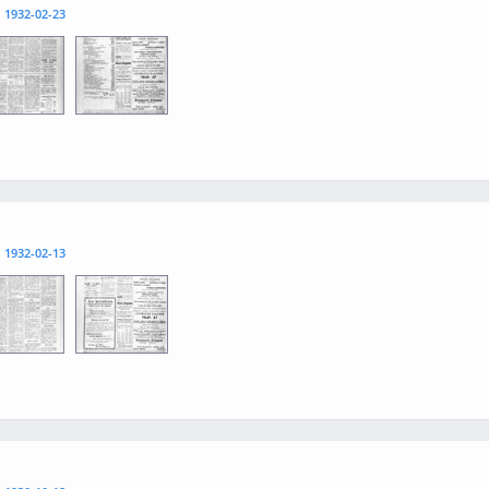
l
1932-02-23
3
0004
l
1932-02-13
3
0004