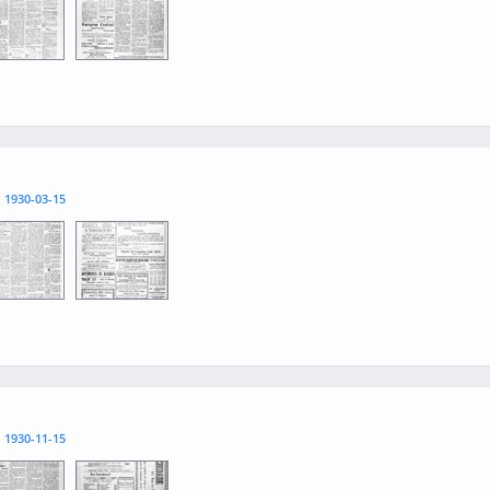
3
0004
l
1930-03-15
3
0004
l
1930-11-15