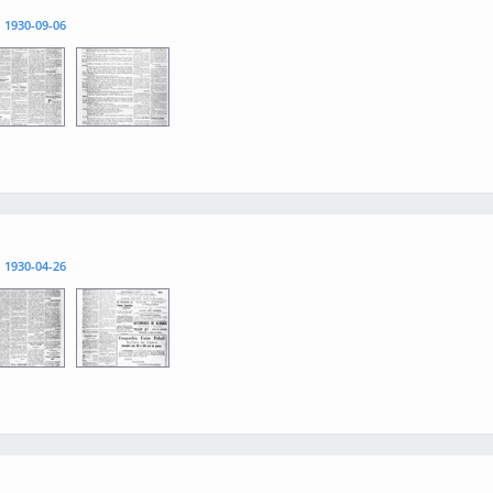
l
1930-09-06
3
0004
l
1930-04-26
3
0004