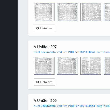
Detalhes
A União
0001
0002
000
A União - 297
nível
Documento
cod. ref.
PUB.Per.00010.00047
data inicia
Detalhes
A União
0001
0002
000
A União - 209
nível
Documento
cod. ref.
PUB.Per.00010.00051
data inicia