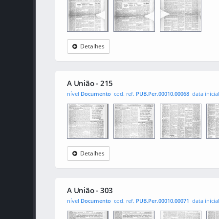
Detalhes
A União
0001
0002
A União - 215
nível
Documento
cod. ref.
PUB.Per.00010.00068
data inicia
Detalhes
A União
0001
0002
000
A União - 303
nível
Documento
cod. ref.
PUB.Per.00010.00071
data inicia