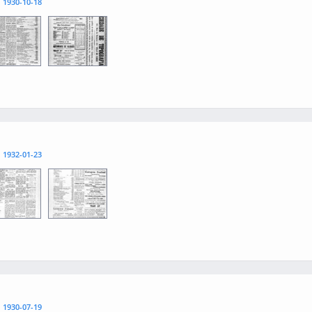
l
1930-10-18
3
0004
l
1932-01-23
3
0004
l
1930-07-19