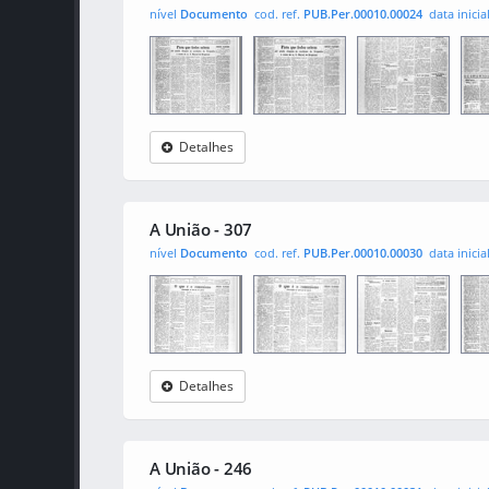
nível
Documento
cod. ref.
PUB.Per.00010.00024
data inicia
Detalhes
A União
0001
0002
000
A União - 307
nível
Documento
cod. ref.
PUB.Per.00010.00030
data inicia
Detalhes
A União
0001
0002
000
A União - 246