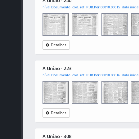
A União - 240
nível
Documento
cod. ref.
PUB.Per.00010.00015
data inicia
Detalhes
A União
0001
0002
000
A União - 223
nível
Documento
cod. ref.
PUB.Per.00010.00016
data inicia
Detalhes
A União
0001
0002
000
A União - 308