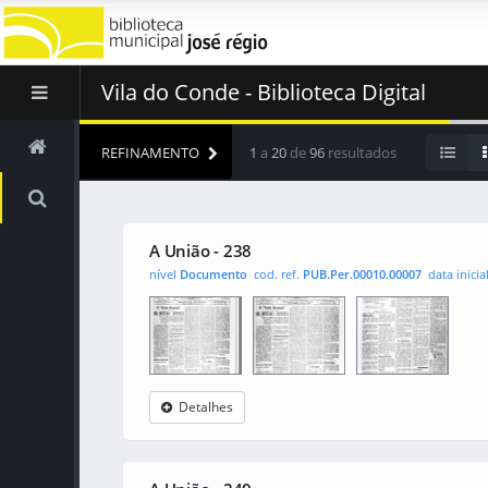
Vila do Conde - Biblioteca Digital
REFINAMENTO
1
a
20
de
96
resultados
A União - 238
nível
Documento
cod. ref.
PUB.Per.00010.00007
data inicia
Detalhes
A União
0001
0002