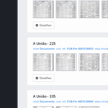
Detalhes
A União
0001
0002
000
A União - 225
nível
Documento
cod. ref.
PUB.Per.00010.00053
data inicia
Detalhes
A União
0001
0002
000
A União - 335
nível
Documento
cod. ref.
PUB.Per.00010.00064
data inicia