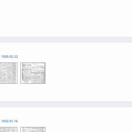
l
1930-02-22
3
0004
l
1932-01-16