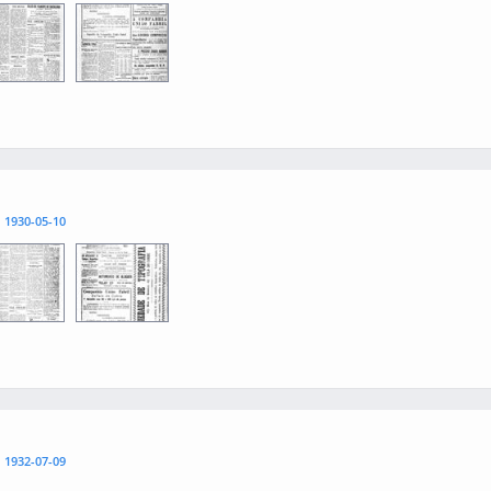
3
0004
l
1930-05-10
3
0004
l
1932-07-09