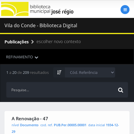
Vila do Conde - Biblioteca Digital
escolher novo contexto
Publicações
REFINAMENTO
1
a
20
de
209
resultados
A Renovação - 47
nível
Documento
cod. ref.
PUB.Per.00005.00001
data inicial
1934-12-
29