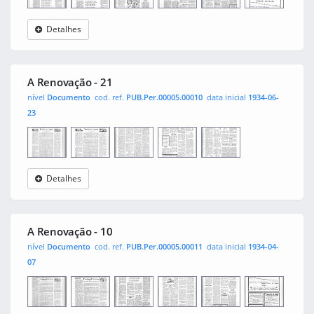
Detalhes
A
0001
0002
0003
0004
0005
0006
Renovação
A Renovação - 21
nível
Documento
cod. ref.
PUB.Per.00005.00010
data inicial
1934-06-
23
Detalhes
A
0001
0002
0003
0004
Renovação
A Renovação - 10
nível
Documento
cod. ref.
PUB.Per.00005.00011
data inicial
1934-04-
07