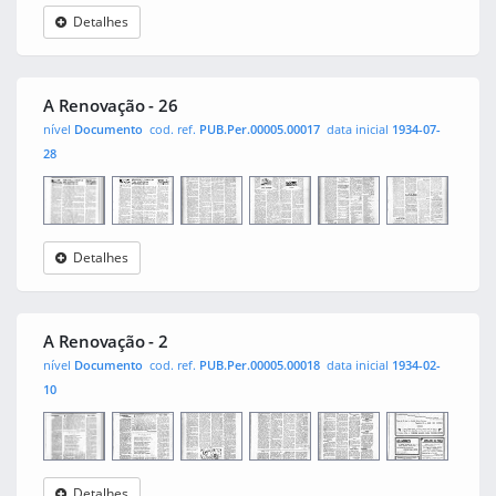
Detalhes
A
0001
0002
0003
0004
0005
0006
Renovação
A Renovação - 26
nível
Documento
cod. ref.
PUB.Per.00005.00017
data inicial
1934-07-
28
Detalhes
A
0001
0002
0003
0004
0005
0006
Renovação
A Renovação - 2
nível
Documento
cod. ref.
PUB.Per.00005.00018
data inicial
1934-02-
10
Detalhes