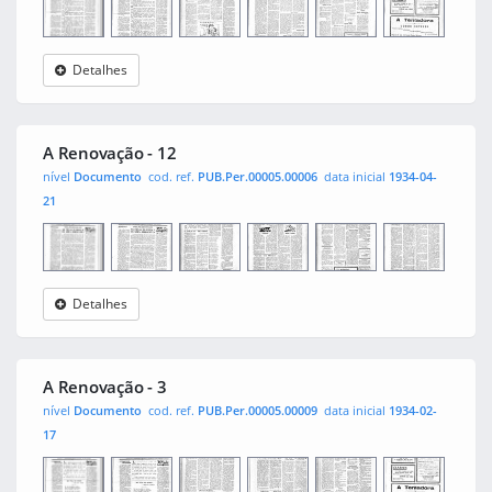
Detalhes
A
0001
0002
0003
0004
0005
0006
Renovação
A Renovação - 12
nível
Documento
cod. ref.
PUB.Per.00005.00006
data inicial
1934-04-
21
Detalhes
A
0001
0002
0003
0004
0005
0006
Renovação
A Renovação - 3
nível
Documento
cod. ref.
PUB.Per.00005.00009
data inicial
1934-02-
17