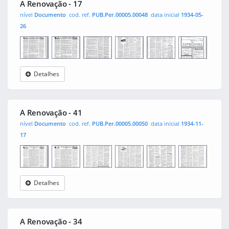
A Renovação - 17
nível
Documento
cod. ref.
PUB.Per.00005.00048
data inicial
1934-05-
26
Detalhes
A
0001
0002
0003
0004
0005
0006
Renovação
A Renovação - 41
nível
Documento
cod. ref.
PUB.Per.00005.00050
data inicial
1934-11-
17
Detalhes
A
0001
0002
0003
0004
0005
0006
Renovação
A Renovação - 34