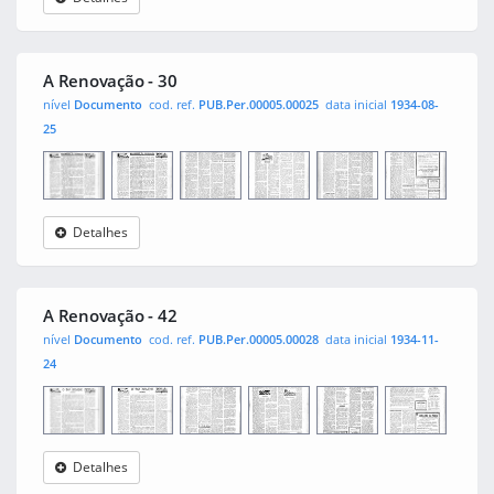
A
0001
0002
0003
0004
0005
0006
Renovação
A Renovação - 30
nível
Documento
cod. ref.
PUB.Per.00005.00025
data inicial
1934-08-
25
Detalhes
A
0001
0002
0003
0004
0005
0006
Renovação
A Renovação - 42
nível
Documento
cod. ref.
PUB.Per.00005.00028
data inicial
1934-11-
24
Detalhes
A
0001
0002
0003
0004
0005
0006