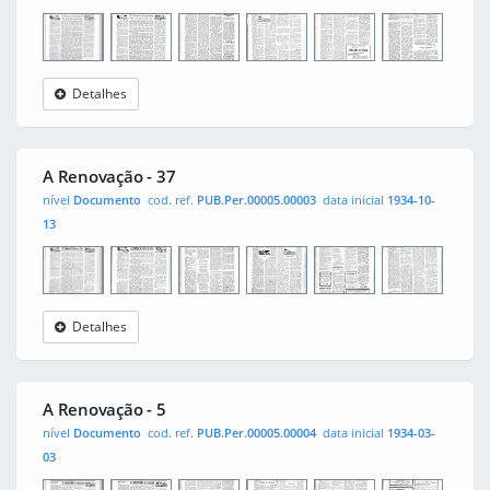
Detalhes
A
0001
0002
0003
0004
0005
0006
Renovação
A Renovação - 37
nível
Documento
cod. ref.
PUB.Per.00005.00003
data inicial
1934-10-
13
Detalhes
A
0001
0002
0003
0004
0005
0006
Renovação
A Renovação - 5
nível
Documento
cod. ref.
PUB.Per.00005.00004
data inicial
1934-03-
03