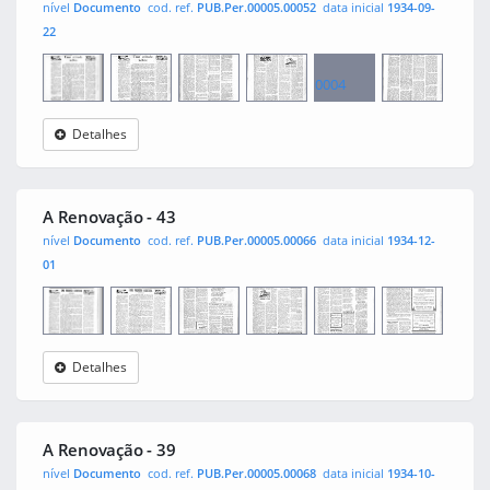
nível
Documento
cod. ref.
PUB.Per.00005.00052
data inicial
1934-09-
22
0004
Detalhes
A
0001
0002
0003
0005
0006
Renovação
A Renovação - 43
nível
Documento
cod. ref.
PUB.Per.00005.00066
data inicial
1934-12-
01
Detalhes
A
0001
0002
0003
0004
0005
0006
Renovação
A Renovação - 39
nível
Documento
cod. ref.
PUB.Per.00005.00068
data inicial
1934-10-