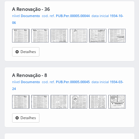
A Renovação - 36
nível
Documento
cod. ref.
PUB.Per.00005.00044
data inicial
1934-10-
06
Detalhes
A
0001
0002
0003
0004
0005
0006
Renovação
A Renovação - 8
nível
Documento
cod. ref.
PUB.Per.00005.00045
data inicial
1934-03-
24
Detalhes
A
0001
0002
0003
0004
0005
0006
Renovação