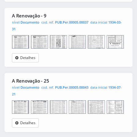
Renovação
A Renovação - 9
nível
Documento
cod. ref.
PUB.Per.00005.00037
data inicial
1934-03-
31
Detalhes
A
0001
0002
0003
0004
0005
0006
Renovação
A Renovação - 25
nível
Documento
cod. ref.
PUB.Per.00005.00043
data inicial
1934-07-
21
Detalhes
A
0001
0002
0003
0004
0005
0006
Renovação