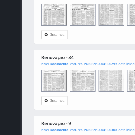
Detalhes
Renovação
0001
0002
000
Renovação - 34
nível
Documento
cod. ref.
PUB.Per.00041.00299
data inicia
Detalhes
Renovação
0001
0002
000
Renovação - 9
nível
Documento
cod. ref.
PUB.Per.00041.00380
data inicia