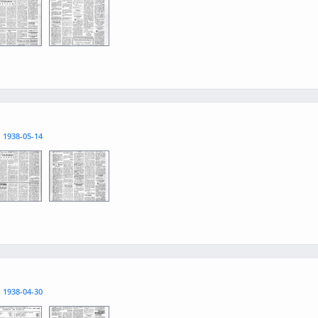
3
0004
l
1938-05-14
3
0004
l
1938-04-30