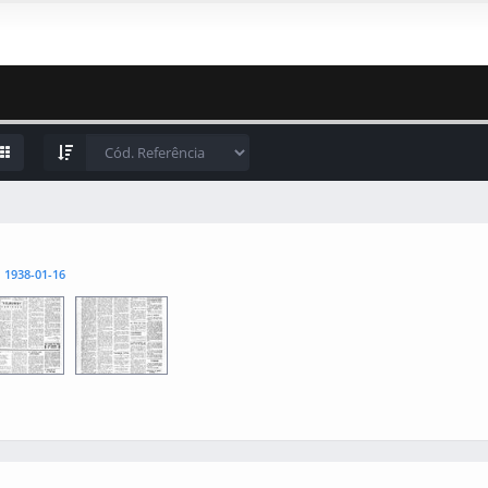
l
1938-01-16
3
0004