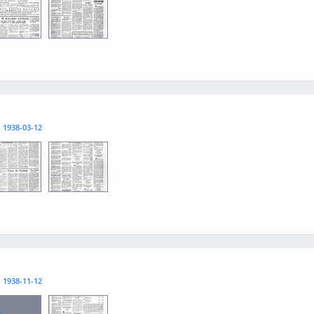
3
0004
l
1938-03-12
3
0004
l
1938-11-12