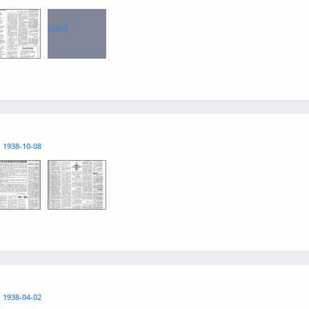
0004
3
l
1938-10-08
3
0004
l
1938-04-02