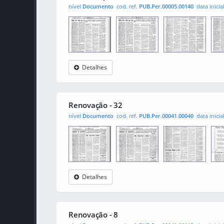
nível
Documento
cod. ref.
PUB.Per.00005.00140
data inicia
Detalhes
A Renovação
0001
0002
000
Renovação - 32
nível
Documento
cod. ref.
PUB.Per.00041.00040
data inicia
Detalhes
Renovação
0001
0002
000
Renovação - 8