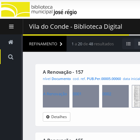
Vila do Conde - Biblioteca Digital
REFINAMENTO
1
a
20
de
48
resultados
A Renovação - 157
nível
Documento
cod. ref.
PUB.Per.00005.00060
data inicia
A Renovação
0001
0002
Detalhes
000