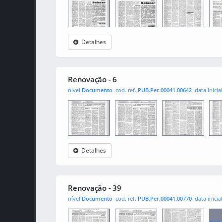
Detalhes
Renovação
0001
0002
000
Renovação - 6
nível
Documento
cod. ref.
PUB.Per.00041.00642
data inicia
Detalhes
Renovação
0001
0002
000
Renovação - 39
nível
Documento
cod. ref.
PUB.Per.00041.00770
data inicia