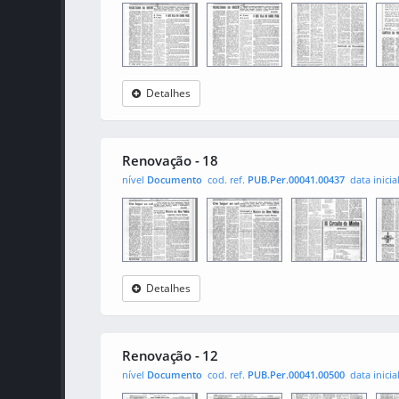
Detalhes
Renovação
0001
0002
000
Renovação - 18
nível
Documento
cod. ref.
PUB.Per.00041.00437
data inicia
Detalhes
Renovação
0001
0002
000
Renovação - 12
nível
Documento
cod. ref.
PUB.Per.00041.00500
data inicia