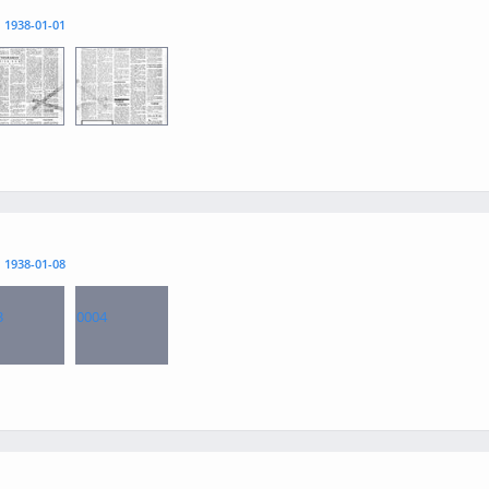
l
1938-01-01
3
0004
l
1938-01-08
3
0004