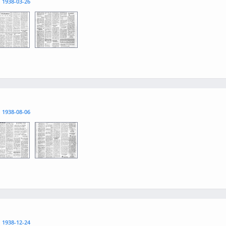
l
1938-03-26
3
0004
l
1938-08-06
3
0004
l
1938-12-24