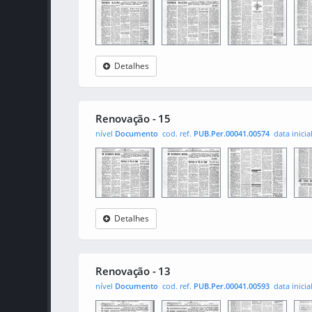
Detalhes
Renovação
0001
0002
000
Renovação - 15
nível
Documento
cod. ref.
PUB.Per.00041.00574
data inicia
Detalhes
Renovação
0001
0002
000
Renovação - 13
nível
Documento
cod. ref.
PUB.Per.00041.00593
data inicia