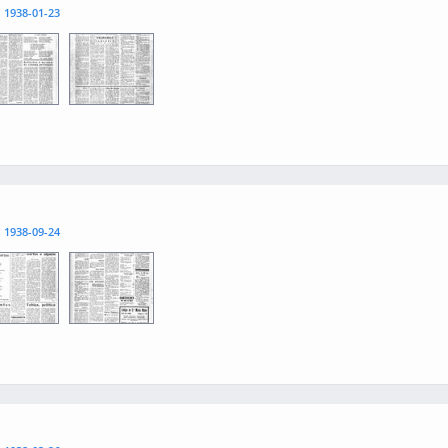
l
1938-01-23
3
0004
l
1938-09-24
3
0004