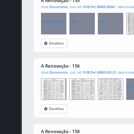
A Renovação - 155
nível
Documento
cod. ref.
PUB.Per.00005.00061
data inicia
A Renovação
0001
0002
Detalhes
000
A Renovação - 156
nível
Documento
cod. ref.
PUB.Per.00005.00122
data inicia
000
Detalhes
A Renovação
0001
0002
A Renovação - 158