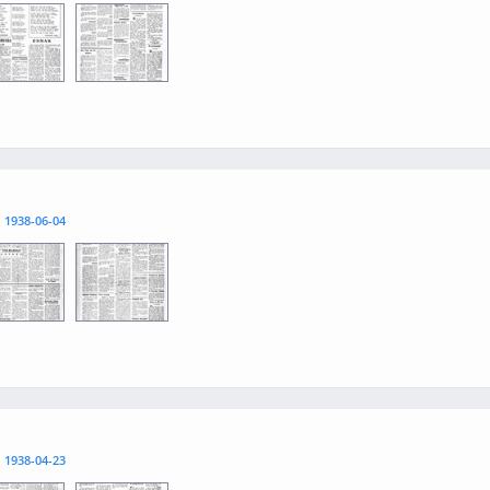
3
0004
l
1938-06-04
3
0004
l
1938-04-23