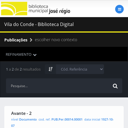
Vila do Conde - Biblioteca Digital
escolher novo contexto
Publicações
REFINAMENTO
1
a
2
de
2
resultados
Avante - 2
nível
Documento
cod. ref.
PUB.Per.00014.00001
data inicial
1927-10-
07