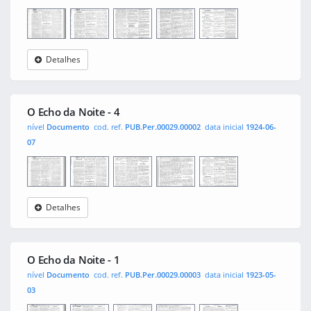
Detalhes
O Echo
0001
0003
0002
0004
da Noite
O Echo da Noite - 4
nível
Documento
cod. ref.
PUB.Per.00029.00002
data inicial
1924-06-
07
Detalhes
O Echo
0001
0003
0002
0004
da Noite
O Echo da Noite - 1
nível
Documento
cod. ref.
PUB.Per.00029.00003
data inicial
1923-05-
03