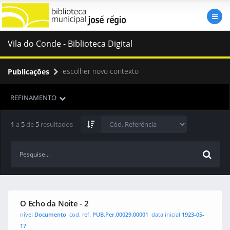
Vila do Conde - Biblioteca Digital
escolher novo contexto
Publicações
REFINAMENTO
1
a
5
de
5
resultados
O Echo da Noite - 2
nível
Documento
cod. ref.
PUB.Per.00029.00001
data inicial
1923-05-
17