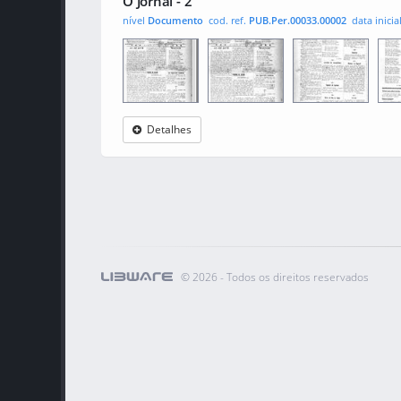
O Jornal - 2
nível
Documento
cod. ref.
PUB.Per.00033.00002
data inicia
Detalhes
O Jornal
0001
0002
000
©
2026 - Todos os direitos reservados