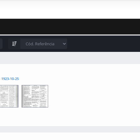
l
1923-10-25
3
0004