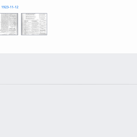
l
1923-11-12
3
0004