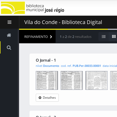
Vila do Conde - Biblioteca Digital
REFINAMENTO
1
a
2
de
2
resultados
O Jornal - 1
nível
Documento
cod. ref.
PUB.Per.00033.00001
data inicia
Detalhes
O Jornal
0001
0002
000